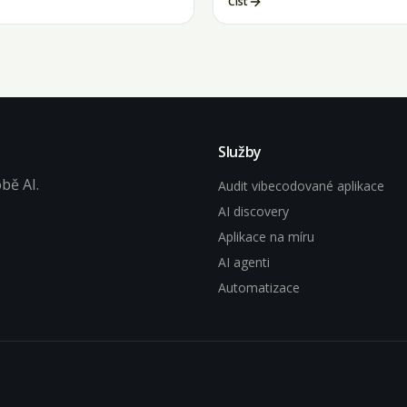
Číst
Služby
bě AI.
Audit vibecodované aplikace
AI discovery
Aplikace na míru
AI agenti
Automatizace