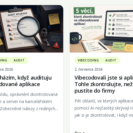
DING
AUDIT
VIBECODING
AUDIT
nce 2026
2. července 2026
házím, když audituju
Vibecodovali jste si apl
dované aplikace
Tohle zkontrolujte, než 
pustíte do firmy
kódu, oprávnění zkontrolovaná
Pět oblastí, ve kterých aplika
e a server na kancelářském
pomocí AI nejčastěji skrývají ri
. Zobecněné nálezy z reálných
jak si je zkontrolovat, i když n
vývojář.