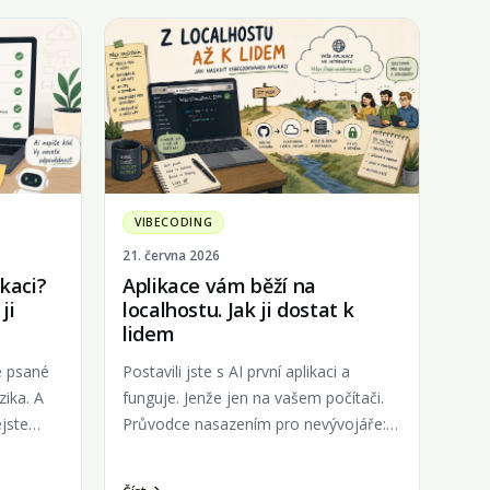
VIBECODING
21. června 2026
ikaci?
Aplikace vám běží na
ji
localhostu. Jak ji dostat k
lidem
ce psané
Postavili jste s AI první aplikaci a
zika. A
funguje. Jenže jen na vašem počítači.
ejste
Průvodce nasazením pro nevývojáře:
kam s ní a co si pohlídat.