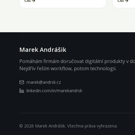
Číst
Číst
vývojář.
Marek Andrášik
Pomáhám firmám doručovat digitální produkty v do
Nejdřív řeším workflow, potom technologii.
marek@andrsk.cz
linkedin.com/in/marekandrsk
©
2026
Marek Andrášik.
Všechna práva vyhrazena.