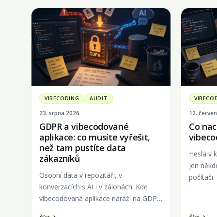
VIBECODING
AUDIT
VIBECO
23. srpna 2026
12. červe
GDPR a vibecodované
Co nac
aplikace: co musíte vyřešit,
vibeco
než tam pustíte data
Hesla v 
zákazníků
jen někd
Osobní data v repozitáři, v
počítači
konverzacích s AI i v zálohách. Kde
auditů.
vibecodovaná aplikace naráží na GDPR
a jak si to zkontrolovat, i když nejste