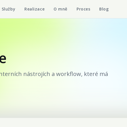
Služby
Realizace
O mně
Proces
Blog
e
interních nástrojích a workflow, které má