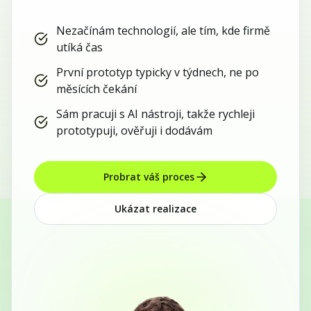
Nezačínám technologií, ale tím, kde firmě
utíká čas
První prototyp typicky v týdnech, ne po
měsících čekání
Sám pracuji s AI nástroji, takže rychleji
prototypuji, ověřuji i dodávám
Probrat váš proces
Ukázat realizace