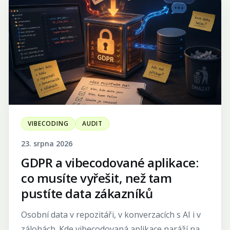
VIBECODING
AUDIT
23. srpna 2026
GDPR a vibecodované aplikace:
co musíte vyřešit, než tam
pustíte data zákazníků
Osobní data v repozitáři, v konverzacích s AI i v
zálohách. Kde vibecodovaná aplikace naráží na