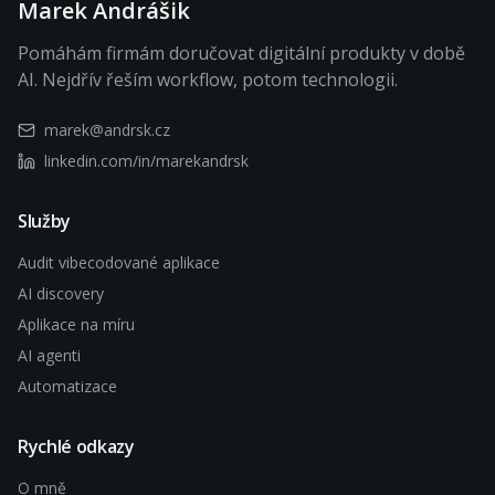
Marek Andrášik
Pomáhám firmám doručovat digitální produkty v době
AI. Nejdřív řeším workflow, potom technologii.
marek@andrsk.cz
linkedin.com/in/marekandrsk
Služby
Audit vibecodované aplikace
AI discovery
Aplikace na míru
AI agenti
Automatizace
Rychlé odkazy
O mně