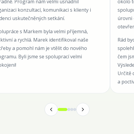
radně. Program nám velmi usnadnil
okolo 
anizaci konzultací, komunikaci s klienty i
spolupr
idenci uskutečněných setkání.
úrovni 
otevře
olupráce s Markem byla velmi příjemná,
ktivní a rychlá. Marek identifikoval naše
Rád byc
třeby a pomohl nám je vtělit do nového
spolehl
gramu. Byli jsme se spoluprací velmi
čem jsm
okojeni!
Výsled
Určitě 
a pocti