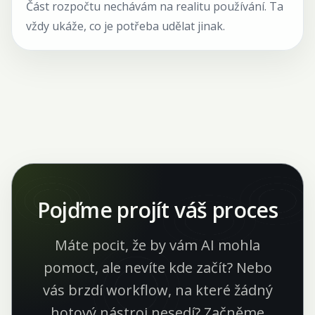
Část rozpočtu nechávám na realitu používání. Ta
vždy ukáže, co je potřeba udělat jinak.
Pojďme projít váš proces
Máte pocit, že by vám AI mohla
pomoct, ale nevíte kde začít? Nebo
vás brzdí workflow, na které žádný
hotový nástroj nesedí? Začněme